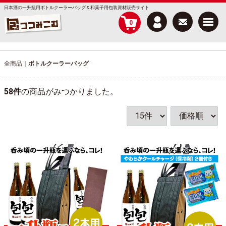
日本酒の一升瓶用ボトルクーラーバッグ＆和菓子用包装資材販売サイト
Menu
0
全商品
ボトルクーラーバッグ
58
件
の商品がみつかりました。