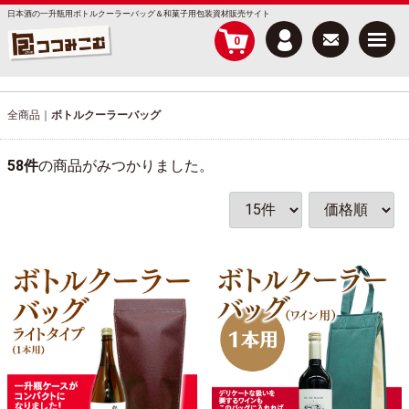
日本酒の一升瓶用ボトルクーラーバッグ＆和菓子用包装資材販売サイト
Menu
0
全商品
ボトルクーラーバッグ
58
件
の商品がみつかりました。